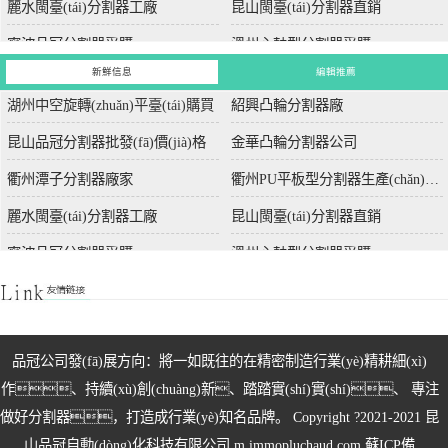
麗水閩臺(tái)分割器工廠
昆山閩臺(tái)分割器直銷
寧波品冠分割器采購
溫州心軸型分割器采購
新鮮信息
編輯推薦
湖州中空旋轉(zhuǎn)平臺(tái)購買
紹興凸輪分割器廠
昆山品冠分割器批發(fā)價(jià)格
金華凸輪分割器公司
衢州潭子分割器廠家
衢州PU平板型分割器生產(chǎn)廠家
麗水閩臺(tái)分割器工廠
昆山閩臺(tái)分割器直銷
寧波品冠分割器采購
溫州心軸型分割器采購
品冠公司發(fā)展方向：將一如既往的在精密制造行業(yè)精耕細(xì)
作、持續(xù)創(chuàng)新、踏踏實(shí)實(shí)、 專注
做好分割器，打造成行業(yè)知名品牌。 Copyright ?2021-2021
昆
山品冠自動(dòng)化科技有限公司
m.immopluchaud.com
蘇ICP備