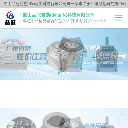
昆山品冠自動(dòng)化科技有限公司是一家專注于凸輪分割器的設(shè)
計(jì)研發(fā)，生產(chǎn)制造型企業(yè)；閩臺(tái)分割器廠家
昆山品冠自動(dòng)化科技有限公司
為客戶提供各種高品質(zhì)的數(shù)控轉(zhuǎn)臺(tái)第四
專注于凸輪分割器的設(shè)計(jì)研發(fā)，生產(chǎn)制造型企業(yè)
軸、品冠分割器：法蘭型DF系列、法蘭中空型DFH系
列、平臺(tái)桌面型DT系列、超薄平臺(tái)桌面型DA系
法蘭凸緣型DF系
列、心軸型DS系列、平板型PU系列、圓柱重負(fù)載型Y系列；公
列
超薄桌面型DA系
司憑借技術(shù)優(yōu)勢，可按照客戶要求，提供
非標(biāo)定制服務(wù)。
列
平臺(tái)桌面型
DT系列
心軸型DS系列
平板共軛型PU系
列
重負(fù)載滾柱
YT系列
升降搖擺型FH系